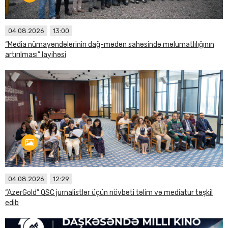
04.08.2026
13:00
“Media nümayəndələrinin dağ-mədən sahəsində məlumatlılığının
artırılması” layihəsi
04.08.2026
12:29
“AzerGold” QSC jurnalistlər üçün növbəti təlim və mediatur təşkil
edib