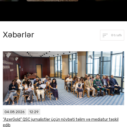
Xəbərlər
Ətraflı
04.08.2026
12:29
“AzerGold” QSC jurnalistlər üçün növbəti təlim və mediatur təşkil
edib