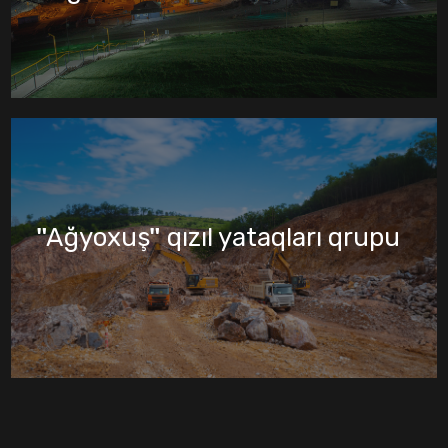
"Ağyoxuş" qızıl yataqları qrupu