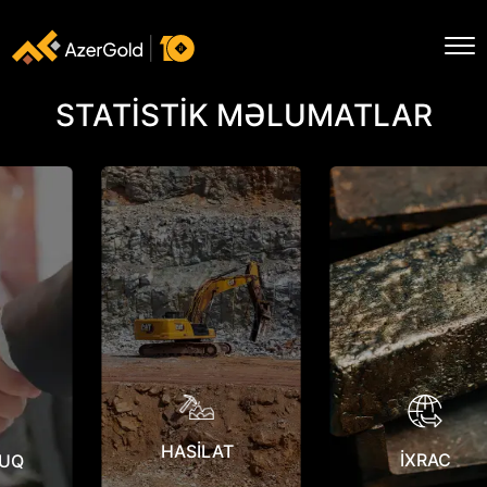
STATİSTİK MƏLUMATLAR
HASİLAT
İXRAC
UQ