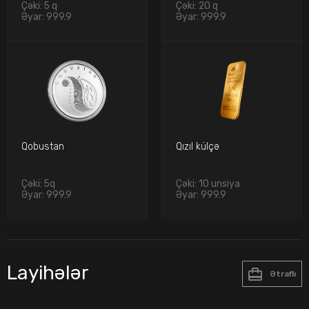
Çəki: 5 q
Çəki: 20 q
Əyar: 999.9
Əyar: 999.9
Qobustan
Qızıl külçə
Çəki: 5q
Çəki: 10 unsiya
Əyar: 999.9
Əyar: 999.9
Layihələr
Ətraflı