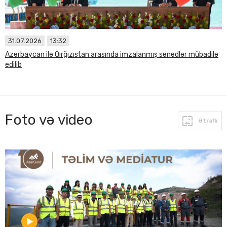
31.07.2026
13:32
Azərbaycan ilə Qırğızıstan arasında imzalanmış sənədlər mübadilə
edilib
Foto və video
Ətraflı