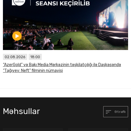
02.08.2026
18:00
“AzerGold” və Bakı Media Mərkəzinin təşkilatçılığı ilə Daşkəsəndə
“Tağıyev: Neft” filminin nümayişi
Məhsullar
Ətraflı