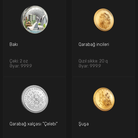
Bakı
Qarabağ inciləri
Çəki: 2 oz
Qızıl sikkə: 20 q
Əyar: 999.9
Əyar: 999.9
Qarabağ xalçası "Çələbi"
Şuşa