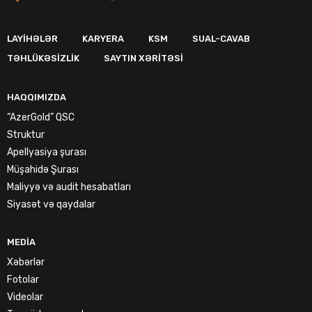
LAYIHƏLƏR
KARYERA
KSM
SUAL-CAVAB
TƏHLÜKƏSIZLIK
SAYTIN XƏRITƏSI
HAQQIMIZDA
“AzerGold” QSC
Struktur
Apellyasiya şurası
Müşahidə Şurası
Maliyyə və audit hesabatları
Siyasət və qaydalar
MEDIA
Xəbərlər
Fotolar
Videolar