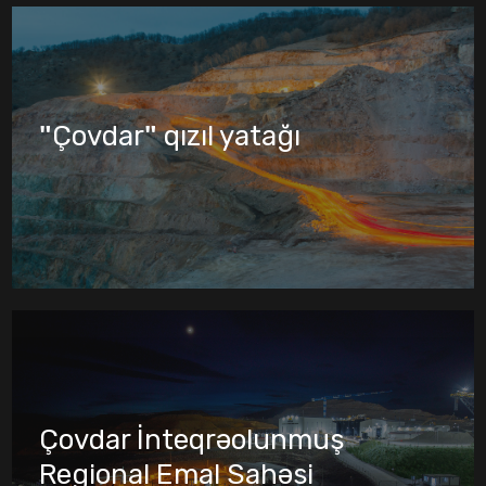
"Çovdar" qızıl yatağı
Çovdar İnteqrəolunmuş
Regional Emal Sahəsi