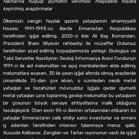
faktlarına hüquqi qiymətin verilməsi məqsədilə həyata
keçirilmiş araşdırmalar
Ölkəmizin zəngin faydalı qazıntı yataqlarının əhəmiyyətli
hissəsi 1991-1993-cü illərdə Ermənistan Respublikası
tərəfindən işğal edilmiş, 2020-ci ildə Ali Baş Komandan,
Prezident İlham Əliyevin rəhbərliyi ilə müzəffər Ordumuz
tərəfindən azad edilmiş torpaqlarımızda yerləşir. Ekologiya və
Təbii Sərvətlər Nazirliyinin Geoloji İnformasiya Arxivi Fondunun
1991-ci ilə aid məlumatları və açıq mənbələrdən əldə edilmiş
məlumatlara əsasən, 30 ilə yaxın işğal altında olmuş ərazilərdə
ümumilikdə 70-dən çox əlvan, o cümlədən nəcib metal
yataqları və təzahürləri mövcuddur. İşğala qədər qiymətli
metal yataqları üzrə toplanmış geoloji məlumatlar bu yataqların
bir çoxunun böyük sənaye ehtiyatlarına malik olduğunu
təsdiqləyirdi. Ötən əsrin 90-cı illərinin ortalarından etibarən bu
yataqlar Ermənistanın cəlb etdiyi xarici investorlar və erməni
iş adamları tərəfindən intensiv talanmaya məruz qalıb.
Xüsusilə Kəlbəcər, Zəngilan və Tərtər rayonunun vaxtı ilə işğal