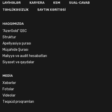
LAYIHƏLƏR
KARYERA
KSM
SUAL-CAVAB
TƏHLÜKƏSIZLIK
SAYTIN XƏRITƏSI
HAQQIMIZDA
“AzerGold” QSC
Struktur
Apellyasiya şurası
Müşahidə Şurası
Maliyyə və audit hesabatları
Siyasət və qaydalar
MEDIA
Xəbərlər
Fotolar
Videolar
Təqaüd proqramları