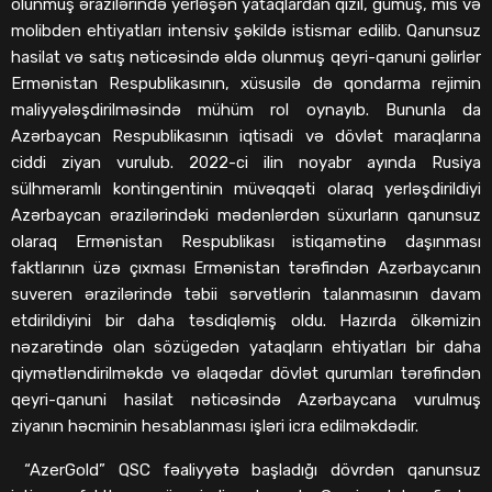
olunmuş ərazilərində yerləşən yataqlardan qızıl, gümüş, mis və
molibden ehtiyatları intensiv şəkildə istismar edilib. Qanunsuz
hasilat və satış nəticəsində əldə olunmuş qeyri-qanuni gəlirlər
Ermənistan Respublikasının, xüsusilə də qondarma rejimin
maliyyələşdirilməsində mühüm rol oynayıb. Bununla da
Azərbaycan Respublikasının iqtisadi və dövlət maraqlarına
ciddi ziyan vurulub. 2022-ci ilin noyabr ayında Rusiya
sülhməramlı kontingentinin müvəqqəti olaraq yerləşdirildiyi
Azərbaycan ərazilərindəki mədənlərdən süxurların qanunsuz
olaraq Ermənistan Respublikası istiqamətinə daşınması
faktlarının üzə çıxması Ermənistan tərəfindən Azərbaycanın
suveren ərazilərində təbii sərvətlərin talanmasının davam
etdirildiyini bir daha təsdiqləmiş oldu. Hazırda ölkəmizin
nəzarətində olan sözügedən yataqların ehtiyatları bir daha
qiymətləndirilməkdə və əlaqədar dövlət qurumları tərəfindən
qeyri-qanuni hasilat nəticəsində Azərbaycana vurulmuş
ziyanın həcminin hesablanması işləri icra edilməkdədir.
“AzerGold” QSC fəaliyyətə başladığı dövrdən qanunsuz