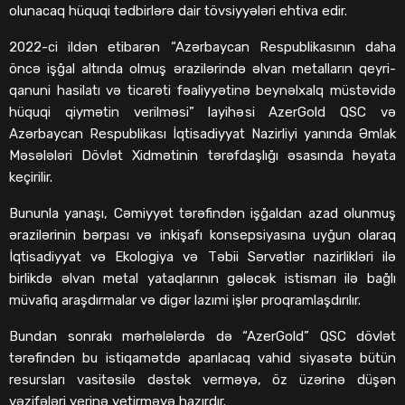
olunacaq hüquqi tədbirlərə dair tövsiyyələri ehtiva edir.
2022-ci ildən etibarən “Azərbaycan Respublikasının daha
öncə işğal altında olmuş ərazilərində əlvan metalların qeyri-
qanuni hasilatı və ticarəti fəaliyyətinə beynəlxalq müstəvidə
hüquqi qiymətin verilməsi” layihəsi AzerGold QSC və
Azərbaycan Respublikası İqtisadiyyat Nazirliyi yanında Əmlak
Məsələləri Dövlət Xidmətinin tərəfdaşlığı əsasında həyata
keçirilir.
Bununla yanaşı, Cəmiyyət tərəfindən işğaldan azad olunmuş
ərazilərinin bərpası və inkişafı konsepsiyasına uyğun olaraq
İqtisadiyyat və Ekologiya və Təbii Sərvətlər nazirlikləri ilə
birlikdə əlvan metal yataqlarının gələcək istismarı ilə bağlı
müvafiq araşdırmalar və digər lazımi işlər proqramlaşdırılır.
Bundan sonrakı mərhələlərdə də “AzerGold” QSC dövlət
tərəfindən bu istiqamətdə aparılacaq vahid siyasətə bütün
resursları vasitəsilə dəstək verməyə, öz üzərinə düşən
vəzifələri yerinə yetirməyə hazırdır.