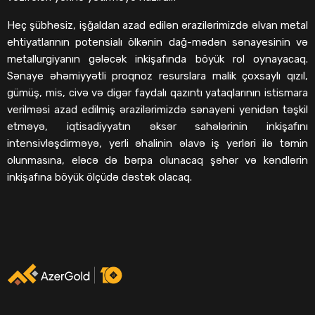
Heç şübhəsiz, işğaldan azad edilən ərazilərimizdə əlvan metal
ehtiyatlarının potensialı ölkənin dağ-mədən sənayesinin və
metallurgiyanın gələcək inkişafında böyük rol oynayacaq.
Sənaye əhəmiyyətli proqnoz resurslara malik çoxsaylı qızıl,
gümüş, mis, civə və digər faydalı qazıntı yataqlarının istismara
verilməsi azad edilmiş ərazilərimizdə sənayeni yenidən təşkil
etməyə, iqtisadiyyatın əksər sahələrinin inkişafını
intensivləşdirməyə, yerli əhalinin əlavə iş yerləri ilə təmin
olunmasına, eləcə də bərpa olunacaq şəhər və kəndlərin
inkişafına böyük ölçüdə dəstək olacaq.