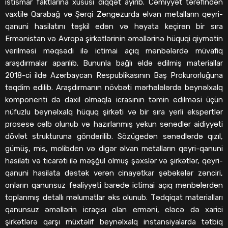
istismar faktlarına xüsusi diqqət ayırıb. Cəmiyyət tərəfindən
vaxtilə Qarabağ və Şərqi Zəngəzurda əlvan metalların qeyri-
qanuni hasilatını təşkil edən və həyata keçirən bir sıra
Ermənistan və Avropa şirkətlərinin əməllərinə hüquqi qiymətin
verilməsi məqsədi ilə ictimai açıq mənbələrdə müvafiq
araşdırmalar aparılıb. Bununla bağlı əldə edilmiş materiallar
2018-ci ildə Azərbaycan Respublikasının Baş Prokurorluğuna
təqdim edilib. Araşdırmanın növbəti mərhələlərdə beynəlxalq
komponenti də daxil olmaqla icrasının təmin edilməsi üçün
nüfuzlu beynəlxalq hüquq şirkəti və bir sıra yerli ekspertlər
prosesə cəlb olunub və hazırlanmış yekun sənədlər aidiyyəti
dövlət strukturuna göndərilib. Sözügedən sənədlərdə qızıl,
gümüş, mis, molibden və digər əlvan metalların qeyri-qanuni
hasilatı və ticarəti ilə məşğul olmuş şəxslər və şirkətlər, qeyri-
qanuni hasilata dəstək verən cinayətkar şəbəkələr zənciri,
onların qanunsuz fəaliyyəti barədə ictimai açıq mənbələrdən
toplanmış detallı məlumatlar əks olunub. Tədqiqat materialları
qanunsuz əməllərin icraçısı olan erməni, eləcə də xarici
şirkətlərə qarşı müxtəlif beynəlxalq instansiyalarda tətbiq