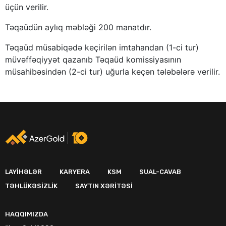
üçün verilir.
Təqaüdün aylıq məbləği 200 manatdır.
Təqaüd müsabiqədə keçirilən imtahandan (1-ci tur)
müvəffəqiyyət qazanıb Təqaüd komissiyasının
müsahibəsindən (2-ci tur) uğurla keçən tələbələrə verilir.
LAYIHƏLƏR
KARYERA
KSM
SUAL-CAVAB
TƏHLÜKƏSIZLIK
SAYTIN XƏRITƏSI
HAQQIMIZDA