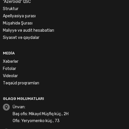
“AzerGold” QSC
Struktur
Apellyasiya şurası
Müşahidə Şurası
Maliyyə və audit hesabatları
Siyasət və qaydalar
MEDIA
Xəbərlər
Fotolar
Videolar
Təqaüd proqramları
ƏLAQƏ MƏLUMATLARI
Ünvan:
Baş ofis: Mikayıl Müşfiq küç., 2H
Ofis: Yeryomenko küç., 73