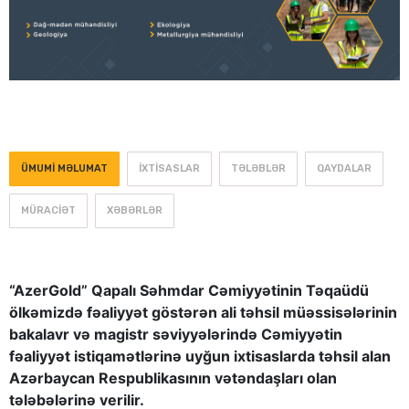
ÜMUMI MƏLUMAT
İXTISASLAR
TƏLƏBLƏR
QAYDALAR
MÜRACIƏT
XƏBƏRLƏR
“AzerGold” Qapalı Səhmdar Cəmiyyətinin Təqaüdü
ölkəmizdə fəaliyyət göstərən ali təhsil müəssisələrinin
bakalavr və magistr səviyyələrində Cəmiyyətin
fəaliyyət istiqamətlərinə uyğun ixtisaslarda təhsil alan
Azərbaycan Respublikasının vətəndaşları olan
tələbələrinə verilir.