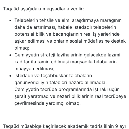
Təqaüd aşağıdakı məqsədlərlə verilir:
Tələbələrin təhsilə və elmi araşdırmaya marağının
daha da artırılması, habelə istedadlı tələbələrin
potensial bilik və bacarıqlarının real iş yerlərində
aşkar edilməsi və onların sosial müdafiəsinə dəstək
olmaq;
Cəmiyyətin strateji layihələrinin gələcəkdə lazımi
kadrlar ilə təmin edilməsi məqsədilə tələbələrin
müəyyən edilməsi;
İstedadlı və təşəbbüskar tələbələrin
qanunvericiliyin tələbləri nəzərə alınmaqla,
Cəmiyyətin təcrübə proqramlarında iştirakı üçün
şərait yaratmaq və nəzəri biliklərinin real təcrübəyə
çevrilməsində yardımçı olmaq.
Təqaüd müsabiqə keçiriləcək akademik tədris ilinin 9 ayı